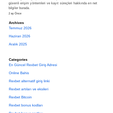
güvenli erişim yöntemleri ve kayıt süreçleri hakkında en net
bilgiler burada.
2 ay Önce
Archives
Temmuz 2026
Haziran 2026
Aralık 2025
Categories
En Güncel Rexbet Giriş Adresi
Online Bahis
Rexbet alternatif giriş linki
Rexbet artıları ve eksileri
Rexbet Bitcoin
Rexbet bonus kodları