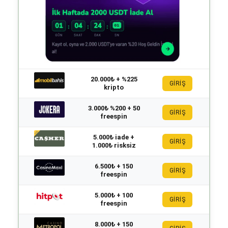
20.000₺ + %225
GİRİŞ
kripto
3.000₺ %200 + 50
GİRİŞ
freespin
5.000₺ iade +
GİRİŞ
1.000₺ risksiz
6.500₺ + 150
GİRİŞ
freespin
5.000₺ + 100
GİRİŞ
freespin
8.000₺ + 150