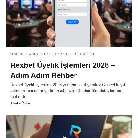
ONLINE BAHIS
REXBET ÜYELIK IŞLEMLERI
Rexbet Üyelik İşlemleri 2026 –
Adım Adım Rehber
Rexbet üyelik işlemleri 2026 yılı için nasıl yapılır? Güncel kayıt
adımları, bonuslar ve finansal güvenliğe dair tüm detayları bu
rehberde…
1 hafta Önce