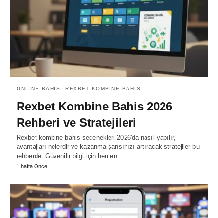
ONLINE BAHIS
REXBET KOMBINE BAHIS
Rexbet Kombine Bahis 2026
Rehberi ve Stratejileri
Rexbet kombine bahis seçenekleri 2026'da nasıl yapılır,
avantajları nelerdir ve kazanma şansınızı artıracak stratejiler bu
rehberde. Güvenilir bilgi için hemen…
1 hafta Önce