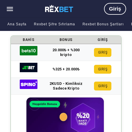
Giriş
Ana Sayfa
Rexbet Şifre Sıfırlama
Rexbet Bonus Şartları
BAHIS
BONUS
GIRIŞ
20.000₺ + %300
GİRİŞ
kripto
%325 + 20.000₺
GİRİŞ
2KUSD - Kimliksiz
GİRİŞ
Sadece Kripto