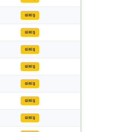
GİRİŞ
GİRİŞ
GİRİŞ
GİRİŞ
GİRİŞ
GİRİŞ
GİRİŞ