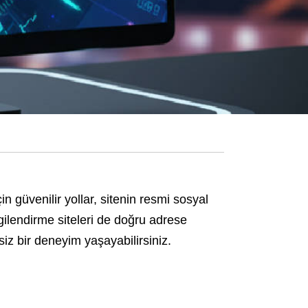
n güvenilir yollar, sitenin resmi sosyal
lgilendirme siteleri de doğru adrese
iz bir deneyim yaşayabilirsiniz.