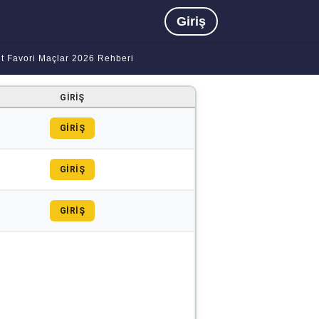
Giriş
t Favori Maçlar 2026 Rehberi
GIRIŞ
GİRİŞ
GİRİŞ
GİRİŞ