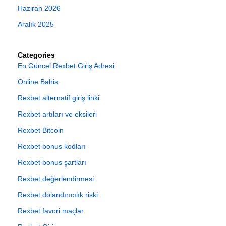
Haziran 2026
Aralık 2025
Categories
En Güncel Rexbet Giriş Adresi
Online Bahis
Rexbet alternatif giriş linki
Rexbet artıları ve eksileri
Rexbet Bitcoin
Rexbet bonus kodları
Rexbet bonus şartları
Rexbet değerlendirmesi
Rexbet dolandırıcılık riski
Rexbet favori maçlar