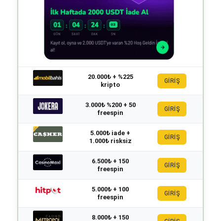
20.000₺ + %225
GİRİŞ
kripto
3.000₺ %200 + 50
GİRİŞ
freespin
5.000₺ iade +
GİRİŞ
1.000₺ risksiz
6.500₺ + 150
GİRİŞ
freespin
5.000₺ + 100
GİRİŞ
freespin
8.000₺ + 150