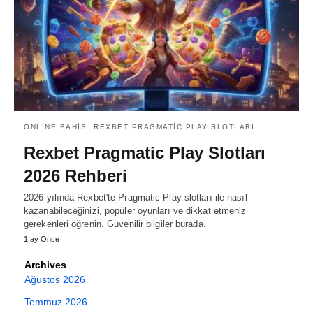
ONLINE BAHIS
REXBET PRAGMATIC PLAY SLOTLARI
Rexbet Pragmatic Play Slotları
2026 Rehberi
2026 yılında Rexbet'te Pragmatic Play slotları ile nasıl
kazanabileceğinizi, popüler oyunları ve dikkat etmeniz
gerekenleri öğrenin. Güvenilir bilgiler burada.
1 ay Önce
Archives
Ağustos 2026
Temmuz 2026