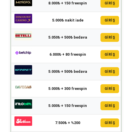
8.000₺ + 150 freespin
GİRİŞ
5.000₺ nakit iade
GİRİŞ
5.050₺ + 500₺ bedava
GİRİŞ
6.000₺ + 80 freespin
GİRİŞ
5.000₺ + 500₺ bedava
GİRİŞ
5.000₺ + 300 freespin
GİRİŞ
5.000₺ + 150 freespin
GİRİŞ
7.500₺ + %200
GİRİŞ