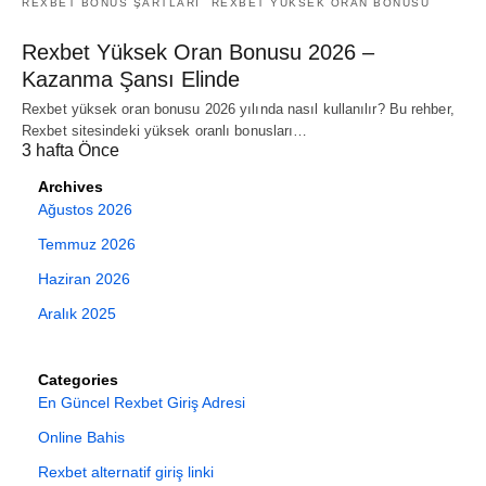
REXBET BONUS ŞARTLARI
REXBET YÜKSEK ORAN BONUSU
Rexbet Yüksek Oran Bonusu 2026 –
Kazanma Şansı Elinde
Rexbet yüksek oran bonusu 2026 yılında nasıl kullanılır? Bu rehber,
Rexbet sitesindeki yüksek oranlı bonusları…
3 hafta Önce
Archives
Ağustos 2026
Temmuz 2026
Haziran 2026
Aralık 2025
Categories
En Güncel Rexbet Giriş Adresi
Online Bahis
Rexbet alternatif giriş linki