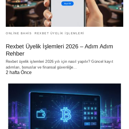
ONLINE BAHIS
REXBET ÜYELIK IŞLEMLERI
Rexbet Üyelik İşlemleri 2026 – Adım Adım
Rehber
Rexbet üyelik işlemleri 2026 yılı için nasıl yapılır? Güncel kayıt
adımları, bonuslar ve finansal güvenliğe…
2 hafta Önce