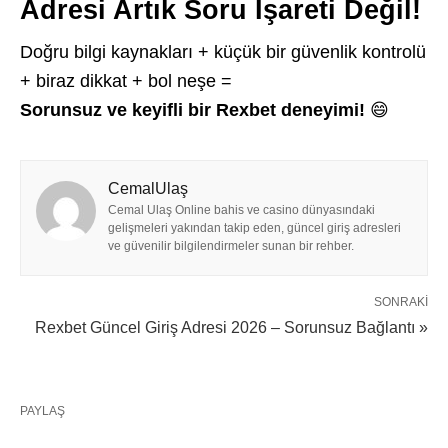
Adresi Artık Soru İşareti Değil!
Doğru bilgi kaynakları + küçük bir güvenlik kontrolü
+ biraz dikkat + bol neşe =
Sorunsuz ve keyifli bir Rexbet deneyimi!
😄
CemalUlaş
Cemal Ulaş Online bahis ve casino dünyasındaki
gelişmeleri yakından takip eden, güncel giriş adresleri
ve güvenilir bilgilendirmeler sunan bir rehber.
SONRAKI
Rexbet Güncel Giriş Adresi 2026 – Sorunsuz Bağlantı »
PAYLAŞ