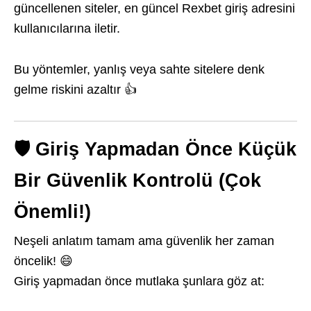
güncellenen siteler, en güncel Rexbet giriş adresini
kullanıcılarına iletir.
Bu yöntemler, yanlış veya sahte sitelere denk
gelme riskini azaltır 👍
🛡
Giriş Yapmadan Önce Küçük
Bir Güvenlik Kontrolü (Çok
Önemli!)
Neşeli anlatım tamam ama güvenlik her zaman
öncelik! 😄
Giriş yapmadan önce mutlaka şunlara göz at: