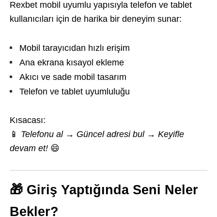
Rexbet mobil uyumlu yapısıyla telefon ve tablet
kullanıcıları için de harika bir deneyim sunar:
Mobil tarayıcıdan hızlı erişim
Ana ekrana kısayol ekleme
Akıcı ve sade mobil tasarım
Telefon ve tablet uyumluluğu
Kısacası:
📱
Telefonu al → Güncel adresi bul → Keyifle
devam et!
😄
🎁
Giriş Yaptığında Seni Neler
Bekler?