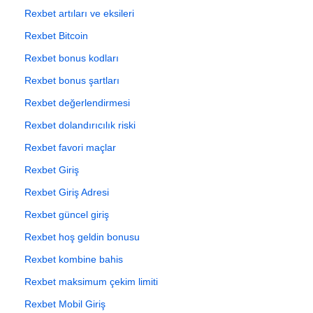
Rexbet artıları ve eksileri
Rexbet Bitcoin
Rexbet bonus kodları
Rexbet bonus şartları
Rexbet değerlendirmesi
Rexbet dolandırıcılık riski
Rexbet favori maçlar
Rexbet Giriş
Rexbet Giriş Adresi
Rexbet güncel giriş
Rexbet hoş geldin bonusu
Rexbet kombine bahis
Rexbet maksimum çekim limiti
Rexbet Mobil Giriş