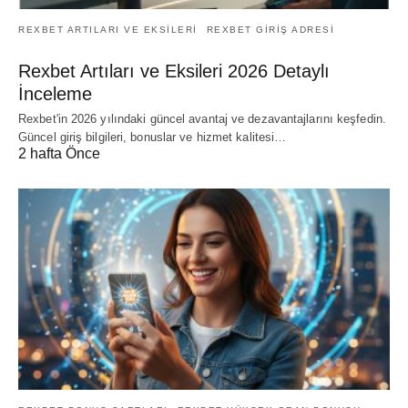
REXBET ARTILARI VE EKSILERI
REXBET GIRIŞ ADRESI
Rexbet Artıları ve Eksileri 2026 Detaylı
İnceleme
Rexbet'in 2026 yılındaki güncel avantaj ve dezavantajlarını keşfedin.
Güncel giriş bilgileri, bonuslar ve hizmet kalitesi…
2 hafta Önce