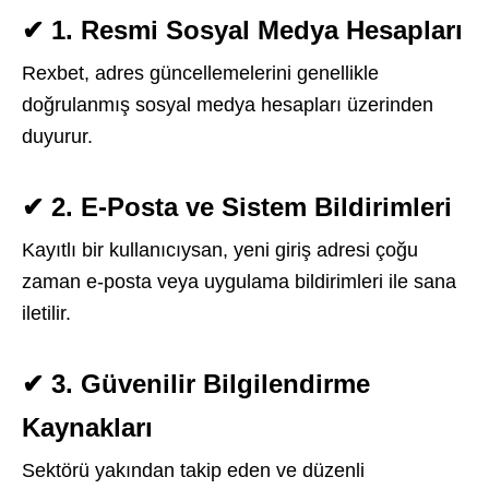
✔
1. Resmi Sosyal Medya Hesapları
Rexbet, adres güncellemelerini genellikle
doğrulanmış sosyal medya hesapları üzerinden
duyurur.
✔
2. E-Posta ve Sistem Bildirimleri
Kayıtlı bir kullanıcıysan, yeni giriş adresi çoğu
zaman e-posta veya uygulama bildirimleri ile sana
iletilir.
✔
3. Güvenilir Bilgilendirme
Kaynakları
Sektörü yakından takip eden ve düzenli