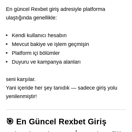
En güncel Rexbet giriş adresiyle platforma
ulaştığında genellikle:
Kendi kullanıcı hesabın
Mevcut bakiye ve işlem geçmişin
Platform içi bölümler
Duyuru ve kampanya alanları
seni karşılar.
Yani içeride her şey tanıdık — sadece giriş yolu
yenilenmiştir!
🎯
En Güncel Rexbet Giriş