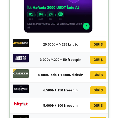
20.000₺ + %225 kripto
GİRİŞ
3.000₺ %200 + 50 freespin
GİRİŞ
5.000₺ iade + 1.000₺ risksiz
GİRİŞ
6.500₺ + 150 freespin
GİRİŞ
5.000₺ + 100 freespin
GİRİŞ